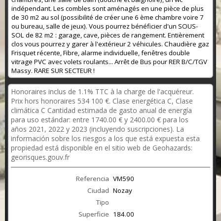
indépendant. Les combles sont aménagés en une pièce de plus
de 30 m2 au sol (possibilité de créer une 6 ème chambre voire 7
ou bureau, salle de jeux). Vous pourrez bénéficier d'un SOUS-
SOL de 82 m2 : garage, cave, pièces de rangement. Entièrement
clos vous pourrez y garer à l'extérieur 2 véhicules. Chaudière gaz
Frisquet récente, Fibre, alarme individuelle, fenêtres double
vitrage PVC avec volets roulants... Arrêt de Bus pour RER B/C/TGV
Massy. RARE SUR SECTEUR !
Honoraires inclus de 1.1% TTC à la charge de l'acquéreur.
Prix hors honoraires 534 100 €. Clase energética C, Clase
climática C Cantidad estimada de gasto anual de energía
para uso estándar: entre 1740.00 € y 2400.00 € para los
años 2021, 2022 y 2023 (incluyendo suscripciones). La
información sobre los riesgos a los que está expuesta esta
propiedad está disponible en el sitio web de Geohazards:
georisques.gouv.fr
Referencia
VM590
Ciudad
Nozay
Tipo
Superficie
184.00