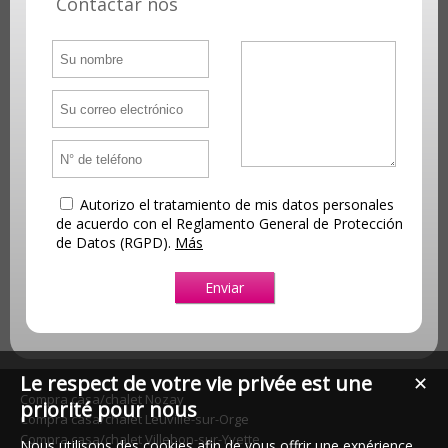
Contactar nos
Autorizo el tratamiento de mis datos personales
de acuerdo con el Reglamento General de Protección
de Datos (RGPD).
Más
Le respect de votre vie privée est une
✕
Compra casa/chalet Nozay
priorité pour nous
Compra casa/chalet Leuville-sur-Orge
Compra casa/chalet Villebon-sur-Yvette
Nous utilisons des cookies afin de vous offrir une expérience