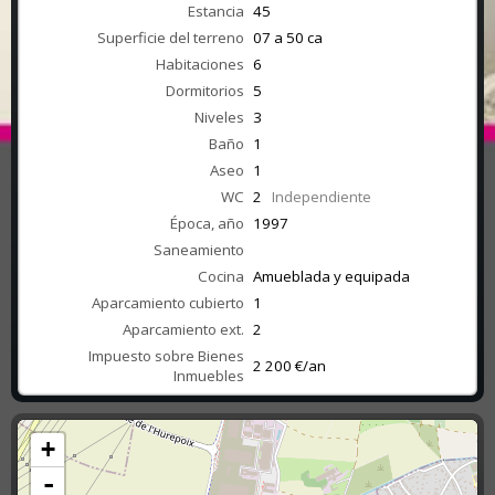
Estancia
45
Superficie del terreno
07 a 50 ca
Habitaciones
6
Dormitorios
5
Niveles
3
Baño
1
Aseo
1
WC
2
Independiente
Época, año
1997
Saneamiento
Cocina
Amueblada y equipada
Aparcamiento cubierto
1
Aparcamiento ext.
2
Impuesto sobre Bienes
2 200 €/an
Inmuebles
+
-