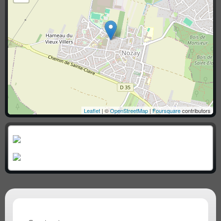
Leaflet
| ©
OpenStreetMap
|
Foursquare
contributors