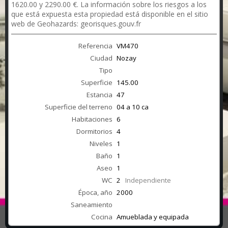
1620.00 y 2290.00 €. La información sobre los riesgos a los
que está expuesta esta propiedad está disponible en el sitio
web de Geohazards: georisques.gouv.fr
Referencia
VM470
Ciudad
Nozay
Tipo
Superficie
145.00
Estancia
47
Superficie del terreno
04 a 10 ca
Habitaciones
6
Dormitorios
4
Niveles
1
Baño
1
Aseo
1
WC
2
Independiente
Época, año
2000
Saneamiento
Cocina
Amueblada y equipada