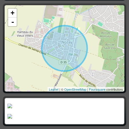
+
-
Leaflet
| ©
OpenStreetMap
|
Foursquare
contributors