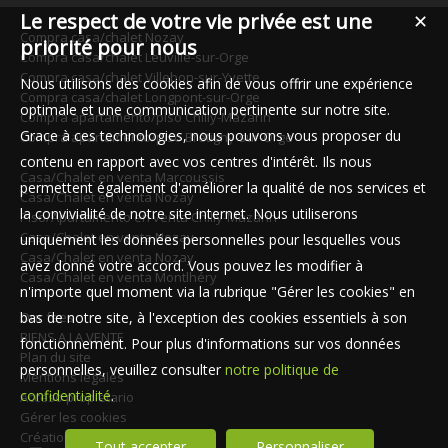
Le respect de votre vie privée est une
✕
Compra casa/chalet Nozay
priorité pour nous
Compra casa/chalet Leuville-sur-Orge
Compra casa/chalet Villebon-sur-Yvette
Nous utilisons des cookies afin de vous offrir une expérience
Compra casa/chalet Longpont-sur-Orge
optimale et une communication pertinente sur notre site.
Compra apartamento/piso Chilly-Mazarin
Grace à ces technologies, nous pouvons vous proposer du
Compra apartamento/piso Brétigny-sur-Orge
contenu en rapport avec vos centres d'intérêt. Ils nous
Casa/Chalet en venta Marcoussis
permettent également d'améliorer la qualité de nos services et
Casa/Chalet en venta Nozay
la convivialité de notre site internet. Nous utiliserons
Piso/Apartamento en venta Chilly-Mazarin
Casa/Chalet en venta Nozay
uniquement les données personnelles pour lesquelles vous
Casa/Chalet en venta Nozay
avez donné votre accord. Vous pouvez les modifier à
Casa/Chalet en venta Montlhéry
n'importe quel moment via la rubrique "Gérer les cookies" en
bas de notre site, à l'exception des cookies essentiels à son
Our fees
BIENS A LA VENTE
fonctionnement. Pour plus d'informations sur vos données
Plan du site
personnelles, veuillez consulter
notre politique de
Mentions légales
confidentialité
.
Acceso propietario
Gérer les cookies
Création site immobilier
Tout accepter
Personnaliser