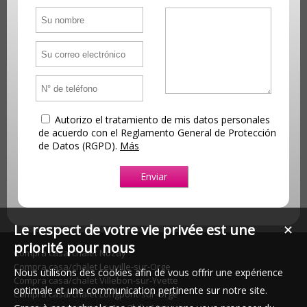
Autorizo el tratamiento de mis datos personales
de acuerdo con el Reglamento General de Protección
de Datos (RGPD).
Más
Le respect de votre vie privée est une
✕
priorité pour nous
Compra casa/chalet Nozay
Compra casa/chalet Leuville-sur-Orge
Nous utilisons des cookies afin de vous offrir une expérience
Compra casa/chalet Villebon-sur-Yvette
optimale et une communication pertinente sur notre site.
Compra casa/chalet Longpont-sur-Orge