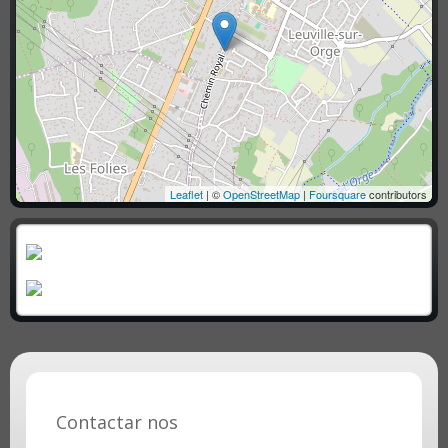
Leaflet
| ©
OpenStreetMap
|
Foursquare
contributors
Contactar nos