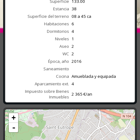
Superficie
133.00
Estancia
38
Superficie del terreno
08 a 45 ca
Habitaciones
6
Dormitorios
4
Niveles
1
Aseo
2
WC
2
Época, año
2016
Saneamiento
Cocina
Amueblada y equipada
Aparcamiento ext.
4
Impuesto sobre Bienes
2 365 €/an
Inmuebles
+
-