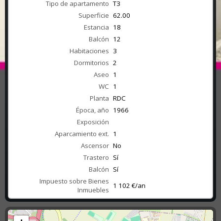
Tipo de apartamento
T3
Superficie
62.00
Estancia
18
Balcón
12
Habitaciones
3
Dormitorios
2
Aseo
1
WC
1
Planta
RDC
Época, año
1966
Exposición
Aparcamiento ext.
1
Ascensor
No
Trastero
Sí
Balcón
Sí
Impuesto sobre Bienes
1 102 €/an
Inmuebles