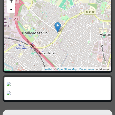
+
-
Leaflet
| ©
OpenStreetMap
|
Foursquare
contributors