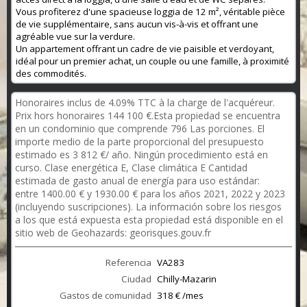
Vous profiterez d'une spacieuse loggia de 12 m², véritable pièce
de vie supplémentaire, sans aucun vis-à-vis et offrant une
agréable vue sur la verdure.
Un appartement offrant un cadre de vie paisible et verdoyant,
idéal pour un premier achat, un couple ou une famille, à proximité
des commodités.
Honoraires inclus de 4.09% TTC à la charge de l'acquéreur.
Prix hors honoraires 144 100 €.Esta propiedad se encuentra
en un condominio que comprende 796 Las porciones. El
importe medio de la parte proporcional del presupuesto
estimado es 3 812 €/ año. Ningún procedimiento está en
curso. Clase energética E, Clase climática E Cantidad
estimada de gasto anual de energía para uso estándar:
entre 1400.00 € y 1930.00 € para los años 2021, 2022 y 2023
(incluyendo suscripciones). La información sobre los riesgos
a los que está expuesta esta propiedad está disponible en el
sitio web de Geohazards: georisques.gouv.fr
Referencia
VA283
Ciudad
Chilly-Mazarin
Gastos de comunidad
318 € /mes