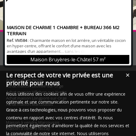
MAISON DE CHARME 1 CHAMBRE + BUREAU 366 M2
TERRAIN
Ref. VM584
: Charmante maison en lot arrière, un véritable cocon
en hyper-centre, offrant le confort d’une maison avec les
avantages d’un appartement… sans les contraintes ! À deux pas
des commerces et des écoles accessibles à pied, cette maison
Maison Bruyères-le-Châtel
57 m²
pleine de charme vous séduira par son calme absolu, son
absence de vis-à-vis et son environnement verdoyant. Elle se
compose : d’une entrée avec placard,d’un...
Le respect de votre vie privée est une
✕
Achat maison Nozay
priorité pour nous
Achat maison Leuville-sur-Orge
Achat maison Villebon-sur-Yvette
Nous utilisons des cookies afin de vous offrir une expérience
Achat maison Longpont-sur-Orge
optimale et une communication pertinente sur notre site.
Achat maison Marcoussis
Grace à ces technologies, nous pouvons vous proposer du
Achat maison Bruyères-le-Châtel
contenu en rapport avec vos centres d'intérêt. Ils nous
Maison à vendre Marcoussis
permettent également d'améliorer la qualité de nos services et
Maison à vendre Nozay
la convivialité de notre site internet. Nous utiliserons
Maison à vendre Nozay