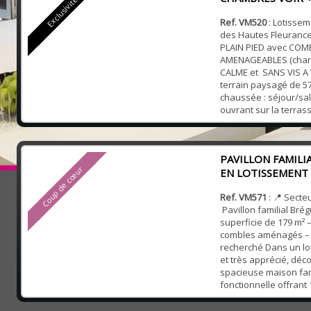
Exclusivité
Ref. VM520
: Lotisse
des Hautes Fleuranc
PLAIN PIED avec COM
AMENAGEABLES (charp
CALME et SANS VIS A V
terrain paysagé de 57
chaussée : séjour/sa
ouvrant sur la terrass
EXPOSITION SUD avec
cuisine aménagée din
(possibilité ouvrir) av
PAVILLON FAMILI
Espac...
Coup de cœur
EN LOTISSEMENT
Ref. VM571
: 📍 Secte
Pavillon familial Bré
superficie de 179 m² 
combles aménagés –
recherché Dans un l
et très apprécié, déc
spacieuse maison fam
fonctionnelle offrant
conforts et des prest