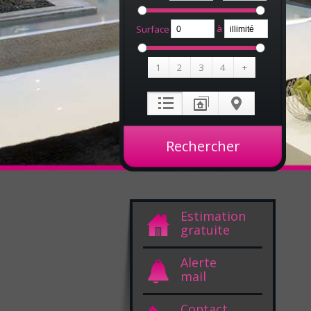
à
Surface
1
2
3
4
+
Estimation
gratuite
Alerte
mail
Contact