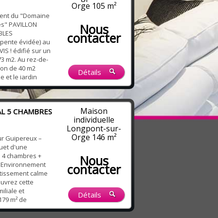
Orge
105 m²
ment du "Domaine
es" PAVILLON
Nous
BLES
contacter
ente évidée) au
IS ! édifié sur un
3 m2. Au rez-de-
lon de 40 m2
Détails
e et le jardin
 cheminée insert,
atoire de 13 m2
ec cellier attenant.
Maison
AL 5 CHAMBRES
individuelle
Longpont-sur-
Orge
146 m²
ur Guipereux –
guet d'une
– 4 chambres +
Nous
 Environnement
contacter
otissement calme
ouvrez cette
iliale et
Détails
 179 m² de
ations soignées. ⭐