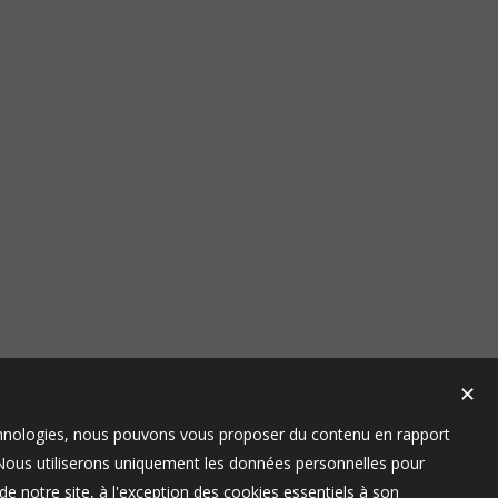
: Séjour lumineux
ve...
✕
technologies, nous pouvons vous proposer du contenu en rapport
t. Nous utiliserons uniquement les données personnelles pour
e notre site, à l'exception des cookies essentiels à son