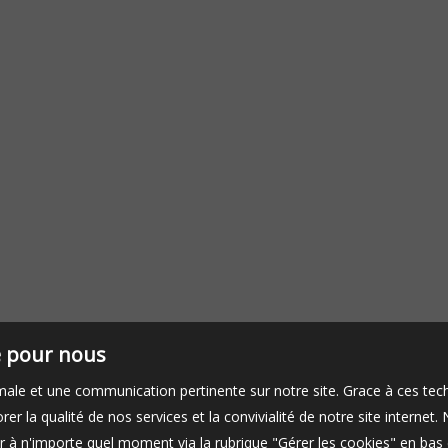
Au rez-de- chaussée 
traversant de 36 m² a
té pour nous
timale et une communication pertinente sur notre site. Grace à ces 
er la qualité de nos services et la convivialité de notre site interne
 à n'importe quel moment via la rubrique "Gérer les cookies" en bas d