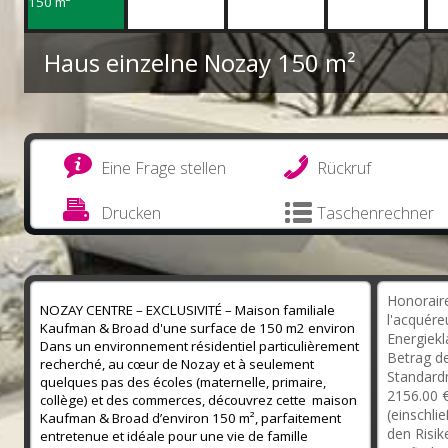
Haus einzelne Nozay
150 m²
Eine Frage stellen
Rückruf
Drucken
Taschenrechner
Honoraire
NOZAY CENTRE – EXCLUSIVITÉ – Maison familiale
l'acquére
Kaufman & Broad d'une surface de 150 m2 environ
Energiekl
Dans un environnement résidentiel particulièrement
Betrag de
recherché, au cœur de Nozay et à seulement
Standard
quelques pas des écoles (maternelle, primaire,
2156.00 €
collège) et des commerces, découvrez cette maison
(einschli
Kaufman & Broad d’environ 150 m², parfaitement
den Risik
entretenue et idéale pour une vie de famille