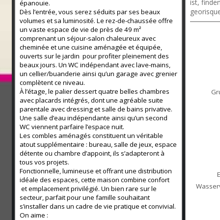
ist, find
épanouie.
georisque
Dès l’entrée, vous serez séduits par ses beaux
volumes et sa luminosité. Le rez-de-chaussée offre
un vaste espace de vie de près de 49 m²
comprenant un séjour-salon chaleureux avec
cheminée et une cuisine aménagée et équipée,
ouverts sur le jardin pour profiter pleinement des
beaux jours. Un WC indépendant avec lave-mains,
un cellier/buanderie ainsi qu’un garage avec grenier
complètent ce niveau.
À l’étage, le palier dessert quatre belles chambres
Gr
avec placards intégrés, dont une agréable suite
parentale avec dressing et salle de bains privative.
Une salle d’eau indépendante ainsi qu’un second
WC viennent parfaire l’espace nuit.
Les combles aménagés constituent un véritable
atout supplémentaire : bureau, salle de jeux, espace
détente ou chambre d’appoint, ils s’adapteront à
tous vos projets.
Fonctionnelle, lumineuse et offrant une distribution
idéale des espaces, cette maison combine confort
Wasser
et emplacement privilégié. Un bien rare sur le
secteur, parfait pour une famille souhaitant
s’installer dans un cadre de vie pratique et convivial.
On aime :