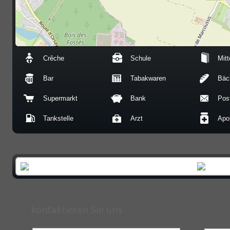
Crêche
Schule
Mitt
Bar
Tabakwaren
Bäc
Supermarkt
Bank
Post
Tankstelle
Arzt
Apo
kontaktieren Sie uns