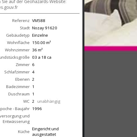
en Sie auf der Geohazards-Website:
s.gouv.fr
Referenz
VM588
Stadt
Nozay
91620
Gebäudetyp
Einzelne
Wohnfläche
150.00
m²
Wohnzimmer
36
m²
undstücksgröße
03 a 18 ca
Zimmer
6
Schlafzimmer
4
Ebenen
2
Badezimmer
1
Duschraum
1
WC
2
unabhängig
Epoche - Baujahr
1996
versorgung und
Entwässerung
Eingericht und
Küche
ausgestattet