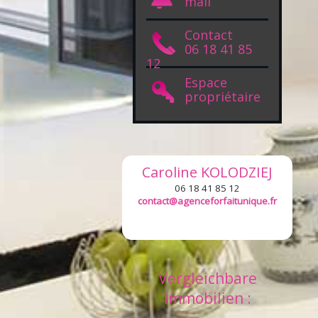
mail
Contact
06 18 41 85
12
Espace
propriétaire
Caroline
KOLODZIEJ
06 18 41 85 12
contact@agenceforfaitunique.fr
Vergleichbare
Immobilien :