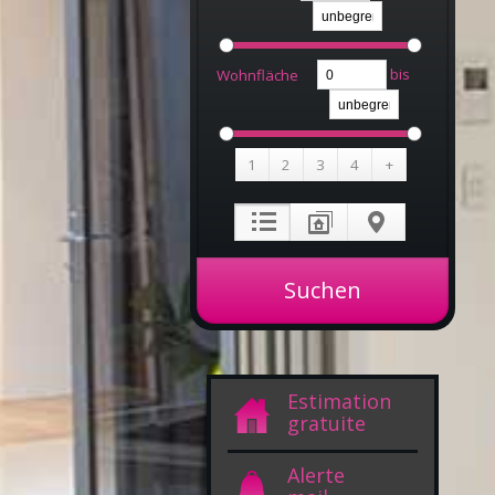
bis
Wohnfläche
1
2
3
4
+
Estimation
gratuite
Alerte