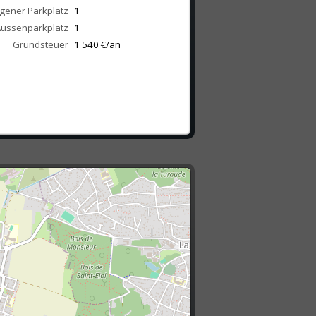
igener Parkplatz
1
ussenparkplatz
1
Grundsteuer
1 540 €/an