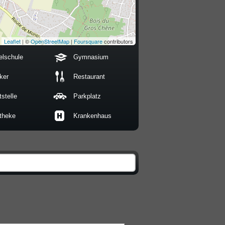
Leaflet
| ©
OpenStreetMap
|
Foursquare
contributors
elschule
Gymnasium
ker
Restaurant
stelle
Parkplatz
theke
Krankenhaus