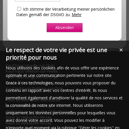
Ich stimme der Verarbeitung meiner persönlichen
Daten gemäß der DSGVO zu.
Mehr
Le respect de votre vie privée est une
✕
priorité pour nous
Kauf haus Nozay
Kauf haus Leuville-sur-Orge
Nous utilisons des cookies afin de vous offrir une expérience
Kauf haus Villebon-sur-Yvette
optimale et une communication pertinente sur notre site.
Kauf haus Longpont-sur-Orge
Grace à ces technologies, nous pouvons vous proposer du
Kauf wohnung Chilly-Mazarin
Kauf wohnung Brétigny-sur-Orge
contenu en rapport avec vos centres d'intérêt. Ils nous
permettent également d'améliorer la qualité de nos services et
Haus zu verkaufen Marcoussis
la convivialité de notre site internet. Nous utiliserons
Haus zu verkaufen Nozay
Wohnung zu verkaufen Chilly-Mazarin
uniquement les données personnelles pour lesquelles vous
Haus zu verkaufen Nozay
avez donné votre accord. Vous pouvez les modifier à
Haus zu verkaufen Nozay
n'importe quel moment via la rubrique "Gérer les cookies" en
Haus zu verkaufen Montlhéry