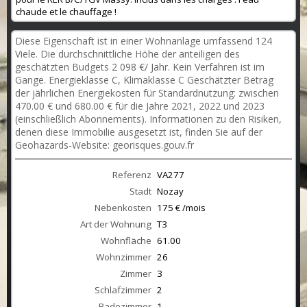
chaude et le chauffage !
Diese Eigenschaft ist in einer Wohnanlage umfassend 124
Viele. Die durchschnittliche Höhe der anteiligen des
geschätzten Budgets 2 098 €/ Jahr. Kein Verfahren ist im
Gange. Energieklasse C, Klimaklasse C Geschätzter Betrag
der jährlichen Energiekosten für Standardnutzung: zwischen
470.00 € und 680.00 € für die Jahre 2021, 2022 und 2023
(einschließlich Abonnements). Informationen zu den Risiken,
denen diese Immobilie ausgesetzt ist, finden Sie auf der
Geohazards-Website: georisques.gouv.fr
Referenz
VA277
Stadt
Nozay
Nebenkosten
175 € /mois
Art der Wohnung
T3
Wohnfläche
61.00
Wohnzimmer
26
Zimmer
3
Schlafzimmer
2
Badezimmer
1