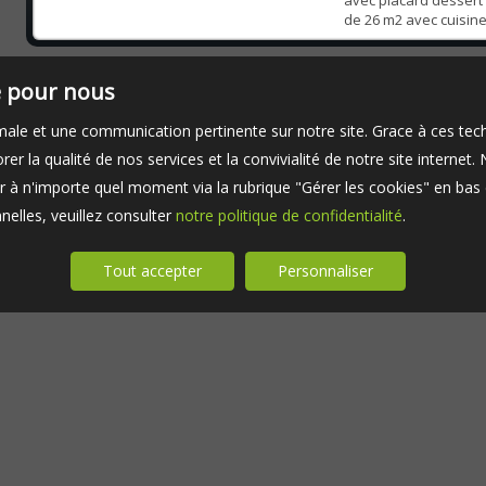
avec placard dessert
de 26 m2 avec cuisin
sur le jardin, 2 cham
un WC avec lave-main
bain. Vous profiterez a
té pour nous
timale et une communication pertinente sur notre site. Grace à ces 
er la qualité de nos services et la convivialité de notre site interne
 à n'importe quel moment via la rubrique "Gérer les cookies" en bas d
elles, veuillez consulter
notre politique de confidentialité
.
Tout accepter
Personnaliser
Appartement à vendre Chilly-Mazarin
Nos Hono
Appartement à vendre Antony
BIENS A L
Appartement à vendre Brétigny-sur-Orge
Plan du si
Appartement à vendre Nozay
Mentions 
Espace pr
Gérer les