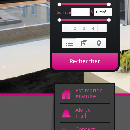
à
Surface
1
2
3
4
+
Estimation
gratuite
Alerte
mail
Contact