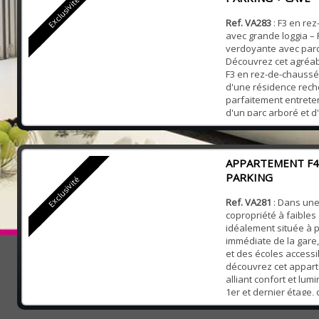
Exclusivité
Ref. VA283
: F3 en re
avec grande loggia –
verdoyante avec parc
Découvrez cet agréa
F3 en rez-de-chaussée
d'une résidence rech
parfaitement entrete
d'un parc arboré et d
tennis. L'apparteme
d'une entrée, d'un sé
d'une cuisine indépen
APPARTEMENT F4 
possibilité d'êtr...
PARKING
Exclusivité
Ref. VA281
: Dans une
copropriété à faibles
idéalement située à 
immédiate de la gar
et des écoles accessi
découvrez cet appart
alliant confort et lumi
1er et dernier étage, 
état offre une surfac
bénéficie d’une entr