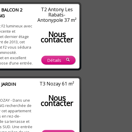
itable atout pour
T2 Antony Les
 BALCON 2
Rabats-
NG
Antonypole
37 m²
 F2 lumineux avec
écente et
Nous
 et dernier étage
contacter
t de 2013, cet
t F2 vous séduira
uminosité.
et en excellent
Détails
mpose d’une entrée,
sine aménagée,
t ouvrant sur un
nstaller une
T3 Nozay
61 m²
 JARDIN
Nous
NOZAY - Dans une
contacter
NG recherchée de
r cet appartement
 en rez-de-
de sa terrasse et
és SUD. Une entrée