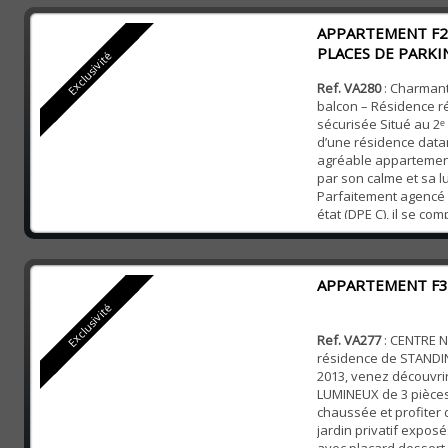
indépendante, un vér
APPARTEMENT F2
plus d’inti...
PLACES DE PARKI
Exclusivité
Ref. VA280
: Charmant
balcon – Résidence r
sécurisée Situé au 2ᵉ
d’une résidence datan
agréable appartemen
par son calme et sa l
Parfaitement agencé 
état (DPE C), il se co
d’un séjour avec cui
d’une chambre, le tou
balcon permettant d’i
APPARTEMENT F3
table...
Exclusivité
Ref. VA277
: CENTRE 
résidence de STANDI
2013, venez découvri
LUMINEUX de 3 pièces
chaussée et profiter 
jardin privatif expos