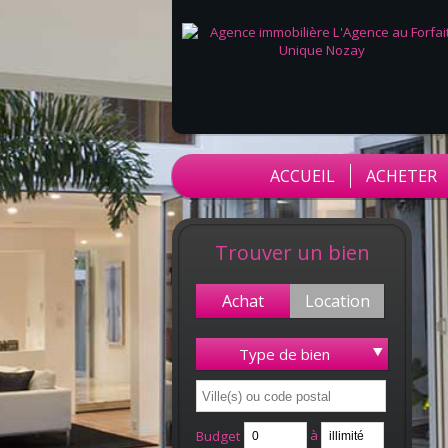
ACCUEIL
ACHETER
Trouver un bien
Achat
Location
Type de bien
à
Budget