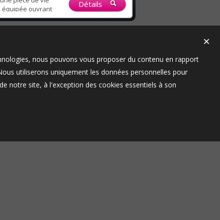
 une pièce de vie
Détails
e équipée ouvrant
bres avec placard,
s et une salle de
ussi ...
✕
technologies, nous pouvons vous proposer du contenu en rapport
t. Nous utiliserons uniquement les données personnelles pour
e notre site, à l'exception des cookies essentiels à son
raires
A VENTE
te
légales
opriétaire
 cookies