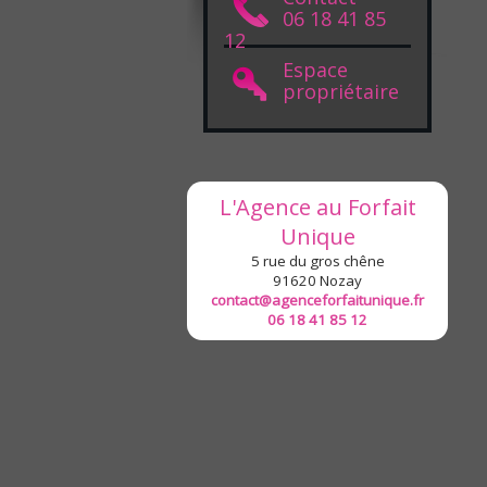
06 18 41 85
12
Espace
propriétaire
L'Agence au Forfait
Unique
5 rue du gros chêne
91620
Nozay
contact@agenceforfaitunique.fr
06 18 41 85 12