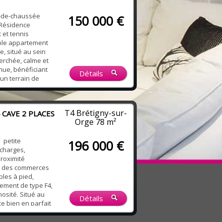
z-de-chaussée
150 000 €
 Résidence
 et tennis
ble appartement
, situé au sein
erchée, calme et
nue, bénéficiant
Détails
'un terrain de
nt se compose
jour lumineux,
dante offrant la
T4 Brétigny-sur-
CAVE 2 PLACES
Orge
78 m²
 petite
196 000 €
 charges,
proximité
e, des commerces
bles à pied,
ement de type F4,
nosité. Situé au
Détails
ce bien en parfait
e de 78 m² et
ée totalement