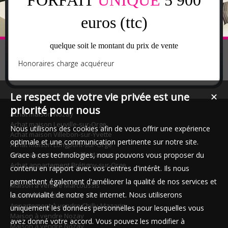
euros (ttc)
quelque soit le montant du prix de vente
Honoraires charge acquéreur
Le respect de votre vie privée est une
✕
priorité pour nous
Achat maison Nozay
Achat maison Leuville-sur-Orge
Nous utilisons des cookies afin de vous offrir une expérience
Achat maison Villebon-sur-Yvette
optimale et une communication pertinente sur notre site.
Achat maison Longpont-sur-Orge
Grace à ces technologies, nous pouvons vous proposer du
Achat appartement Chilly-Mazarin
Achat appartement Brétigny-sur-Orge
contenu en rapport avec vos centres d'intérêt. Ils nous
permettent également d'améliorer la qualité de nos services et
Maison à vendre Marcoussis
la convivialité de notre site internet. Nous utiliserons
Maison à vendre Nozay
Appartement à vendre Chilly-Mazarin
uniquement les données personnelles pour lesquelles vous
Maison à vendre Nozay
avez donné votre accord. Vous pouvez les modifier à
Maison à vendre Nozay