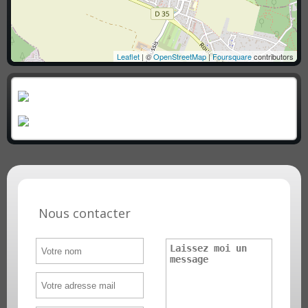
Leaflet
| ©
OpenStreetMap
|
Foursquare
contributors
Nous contacter