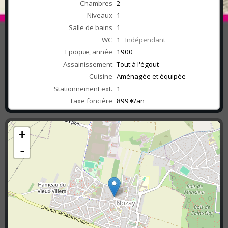
Chambres
2
Niveaux
1
Salle de bains
1
WC
1
Indépendant
Epoque, année
1900
Assainissement
Tout à l'égout
Cuisine
Aménagée et équipée
Stationnement ext.
1
Taxe foncière
899 €/an
+
-