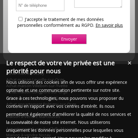
J'accepte le traitement de mes données
personnelles conformément au RGPD.
En savoir plus
Le respect de votre vie privée est une
✕
priorité pour nous
Achat maison Nozay
Achat maison Leuville-sur-Orge
Nous utilisons des cookies afin de vous offrir une expérience
Achat maison Villebon-sur-Yvette
optimale et une communication pertinente sur notre site.
Achat maison Longpont-sur-Orge
Grace à ces technologies, nous pouvons vous proposer du
Achat appartement Chilly-Mazarin
Achat appartement Brétigny-sur-Orge
contenu en rapport avec vos centres d'intérêt. Ils nous
permettent également d'améliorer la qualité de nos services et
Maison à vendre Marcoussis
la convivialité de notre site internet. Nous utiliserons
Maison à vendre Nozay
Appartement à vendre Chilly-Mazarin
uniquement les données personnelles pour lesquelles vous
Maison à vendre Nozay