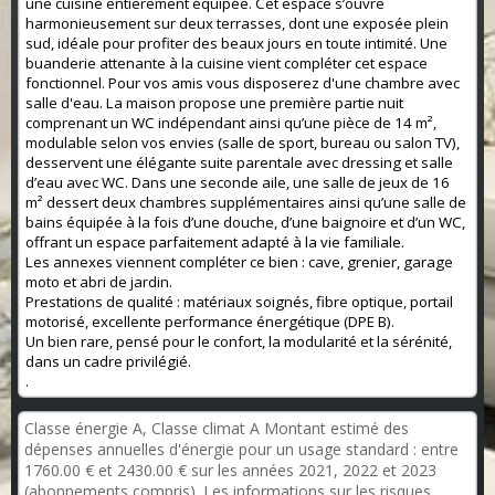
une cuisine entièrement équipée. Cet espace s’ouvre
harmonieusement sur deux terrasses, dont une exposée plein
sud, idéale pour profiter des beaux jours en toute intimité. Une
buanderie attenante à la cuisine vient compléter cet espace
fonctionnel. Pour vos amis vous disposerez d'une chambre avec
salle d'eau. La maison propose une première partie nuit
comprenant un WC indépendant ainsi qu’une pièce de 14 m²,
modulable selon vos envies (salle de sport, bureau ou salon TV),
desservent une élégante suite parentale avec dressing et salle
d’eau avec WC. Dans une seconde aile, une salle de jeux de 16
m² dessert deux chambres supplémentaires ainsi qu’une salle de
bains équipée à la fois d’une douche, d’une baignoire et d’un WC,
offrant un espace parfaitement adapté à la vie familiale.
Les annexes viennent compléter ce bien : cave, grenier, garage
moto et abri de jardin.
Prestations de qualité : matériaux soignés, fibre optique, portail
motorisé, excellente performance énergétique (DPE B).
Un bien rare, pensé pour le confort, la modularité et la sérénité,
dans un cadre privilégié.
.
Classe énergie A, Classe climat A Montant estimé des
dépenses annuelles d'énergie pour un usage standard : entre
1760.00 € et 2430.00 € sur les années 2021, 2022 et 2023
(abonnements compris). Les informations sur les risques