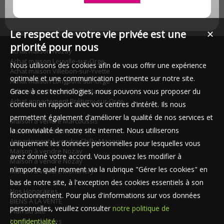
Le respect de votre vie privée est une
✕
priorité pour nous
Achat maison Nozay
Achat maison Leuville-sur-Orge
Nous utilisons des cookies afin de vous offrir une expérience
Achat maison Villebon-sur-Yvette
optimale et une communication pertinente sur notre site.
Achat maison Longpont-sur-Orge
Grace à ces technologies, nous pouvons vous proposer du
Achat appartement Chilly-Mazarin
Achat appartement Brétigny-sur-Orge
contenu en rapport avec vos centres d'intérêt. Ils nous
permettent également d'améliorer la qualité de nos services et
Maison à vendre Marcoussis
la convivialité de notre site internet. Nous utiliserons
Maison à vendre Nozay
Appartement à vendre Chilly-Mazarin
uniquement les données personnelles pour lesquelles vous
Maison à vendre Nozay
avez donné votre accord. Vous pouvez les modifier à
Maison à vendre Nozay
n'importe quel moment via la rubrique "Gérer les cookies" en
Maison à vendre Montlhéry
bas de notre site, à l'exception des cookies essentiels à son
Nos Honoraires
fonctionnement. Pour plus d'informations sur vos données
BIENS A LA VENTE
personnelles, veuillez consulter
notre politique de
Plan du site
confidentialité
.
Mentions légales