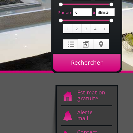
à
Surface
1
2
3
4
+
Estimation
gratuite
Alerte
mail
Contact