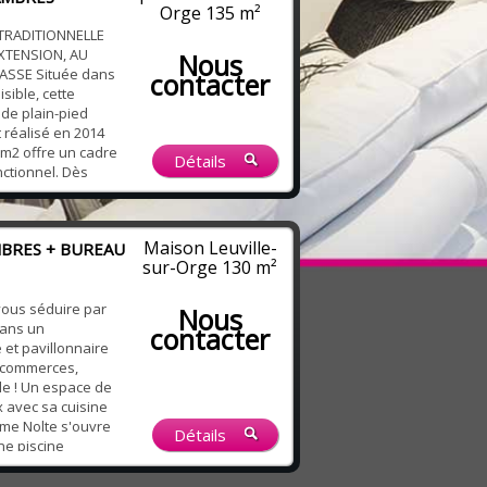
Orge
135 m²
TRADITIONNELLE
EXTENSION, AU
Nous
ASSE Située dans
contacter
sible, cette
 de plain-pied
réalisé en 2014
 m2 offre un cadre
Détails
nctionnel. Dès
séduit par une
ie lumineuse de 42
oêle à pellets et
Maison Leuville-
MBRES + BUREAU
sur-Orge
130 m²
vous séduire par
Nous
dans un
contacter
et pavillonnaire
t commerces,
le ! Un espace de
 avec sa cuisine
me Nolte s'ouvre
Détails
ne piscine
ments de détente.
'une chambre au