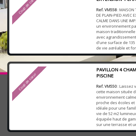
Coup de cœur
Ref. VM558
: MAISON 
DE PLAIN-PIED AVEC 
CALME DANS UNE IMP
un environnement pai
maison traditionnelle
avec agrandissement 
d'une surface de 135
de vie agréable et fo
l'entrée, vous serez 
spacieuse pièce de v
m2 agrémentée d'un p
PAVILLON 4 CHA
compren...
Coup de cœur
PISCINE
Ref. VM550
: Laissez 
cette maison située 
environnement calme 
proche des écoles e
idéale pour une famil
vie de 52 m2 lumineux
équipée haut de gam
sur une terrasse et u
chauffée pour les mo
Vous bénéficierez d