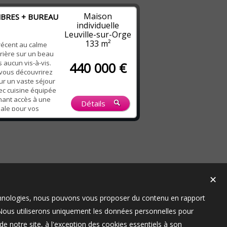
A l'étage : un
Maison
MBRES + BUREAU
individuelle
Leuville-sur-Orge
133 m²
 récent au calme
rrière sur un beau
s aucun vis-à-vis.
440 000 €
vous découvrirez
ur un vaste séjour
ec cuisine équipée
nant accès à une
Détails
éale pour vos
 Une suite
ec salle d’eau
WC indépen...
✕
technologies, nous pouvons vous proposer du contenu en rapport
t. Nous utiliserons uniquement les données personnelles pour
e notre site, à l'exception des cookies essentiels à son