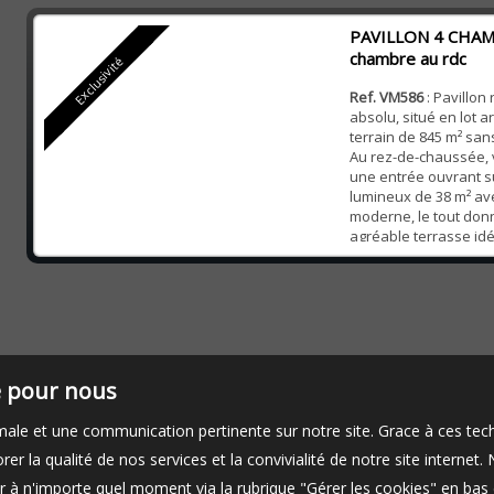
rez-de-chaussée, wc. 
PAVILLON 4 CHA
dégagement des...
chambre au rdc
Exclusivité
Ref. VM586
: Pavillon
absolu, situé en lot a
terrain de 845 m² san
Au rez-de-chaussée, 
une entrée ouvrant s
lumineux de 38 m² av
moderne, le tout don
agréable terrasse id
moments de détente.
parentale de 15 m² av
privative ainsi qu’un 
té pour nous
timale et une communication pertinente sur notre site. Grace à ces 
er la qualité de nos services et la convivialité de notre site interne
 à n'importe quel moment via la rubrique "Gérer les cookies" en bas d