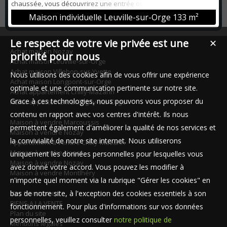
chaussée, vous découvrirez une entrée ouvrant sur un vaste
séjour lumineux de 38 m² avec cuisine équipée moderne, le tout
Maison individuelle Leuville-sur-Orge
133 m²
donnant accès à une agréable terrasse idéale pour vos moments
de détente. Une suite parentale de 15 m² avec salle d’eau
privative ainsi qu’un WC indépen...
Le respect de votre vie privée est une
✕
Achat maison Nozay
priorité pour nous
Achat maison Leuville-sur-Orge
Achat maison Villebon-sur-Yvette
Nous utilisons des cookies afin de vous offrir une expérience
Achat maison Longpont-sur-Orge
optimale et une communication pertinente sur notre site.
Achat appartement Chilly-Mazarin
Grace à ces technologies, nous pouvons vous proposer du
Achat appartement Brétigny-sur-Orge
contenu en rapport avec vos centres d'intérêt. Ils nous
Maison à vendre Marcoussis
permettent également d'améliorer la qualité de nos services et
Maison à vendre Nozay
la convivialité de notre site internet. Nous utiliserons
Appartement à vendre Chilly-Mazarin
Maison à vendre Nozay
uniquement les données personnelles pour lesquelles vous
Maison à vendre Nozay
avez donné votre accord. Vous pouvez les modifier à
Maison à vendre Montlhéry
n'importe quel moment via la rubrique "Gérer les cookies" en
Nos Honoraires
bas de notre site, à l'exception des cookies essentiels à son
BIENS A LA VENTE
fonctionnement. Pour plus d'informations sur vos données
Plan du site
personnelles, veuillez consulter
notre politique de
Mentions légales