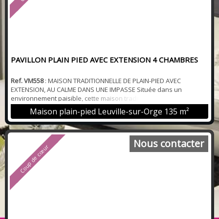
PAVILLON PLAIN PIED AVEC EXTENSION 4 CHAMBRES
Ref. VM558
: MAISON TRADITIONNELLE DE PLAIN-PIED AVEC
EXTENSION, AU CALME DANS UNE IMPASSE Située dans un
environnement paisible, cette maison traditionnelle de plain-pied
avec agrandissement réalisé en 2014 d'une surface de 135 m2
Maison plain-pied Leuville-sur-Orge
135 m²
offre un cadre de vie agréable et fonctionnel. Dès l'entrée, vous
serez séduit par une spacieuse pièce de vie lumineuse de 42 m2
agrémentée d'un poêle à pellets et compren...
Nous contacter
Coup de cœur