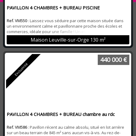
PAVILLON 4 CHAMBRES + BUREAU PISCINE
Ref. VM550
: Laissez vous séduire par cette maison située dans
un environnement calme et pavillonnaire proche des écoles et
commerces, idéale pour une famille ! Un espace de vie de 52 m2
lumineux avec sa cuisine équipée haut de gamme Nolte s'ouvre
Maison Leuville-sur-Orge
130 m²
sur une terrasse et une piscine chauffée pour les moments de
détente. Vous bénéficierez d'une chambre au rez-de-chaussée,
wc. A l'étage : un dégagement des...
440 000 €
Exclusivité
PAVILLON 4 CHAMBRES + BUREAU chambre au rdc
Ref. VM586
: Pavillon récent au calme absolu, situé en lot arrière
sur un beau terrain de 845 m² sans aucun vis-à-vis. Au rez-de-