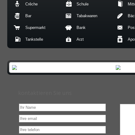
Crêche
Schule
Mitt
Bar
Tabakwaren
Bäc
Supermarkt
Bank
Post
Tankstelle
Arzt
Apo
kontaktieren Sie uns