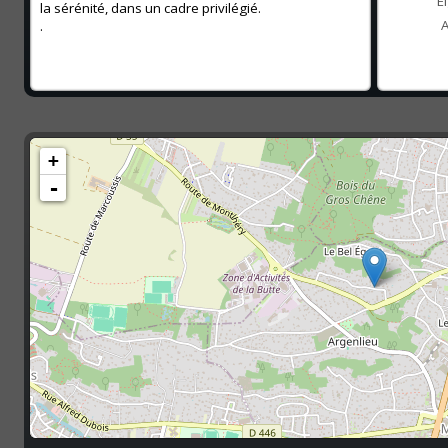
E
la sérénité, dans un cadre privilégié.
A
.
+
-