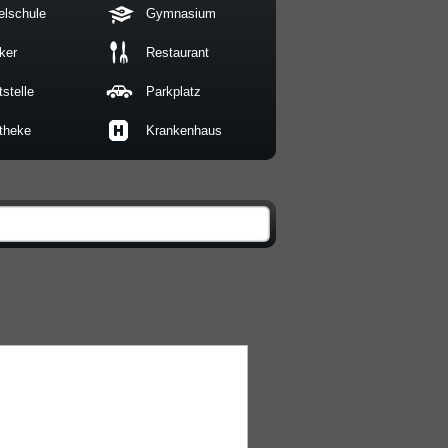
elschule
Gymnasium
ker
Restaurant
stelle
Parkplatz
theke
Krankenhaus