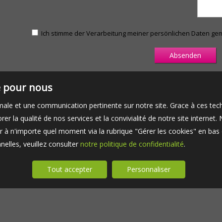
Ich stimme der Verarbeitung meiner persönlichen Daten g
té pour nous
timale et une communication pertinente sur notre site. Grace à ces 
er la qualité de nos services et la convivialité de notre site interne
 à n'importe quel moment via la rubrique "Gérer les cookies" en bas d
elles, veuillez consulter
notre politique de confidentialité
.
Tout accepter
Personnaliser
Haus zu verkaufen Marcoussis
Unsere G