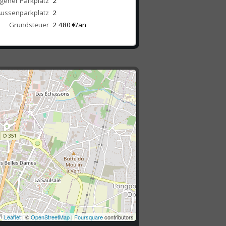
igener Parkplatz
2
ussenparkplatz
2
Grundsteuer
2 480 €/an
Leaflet
| ©
OpenStreetMap
|
Foursquare
contributors