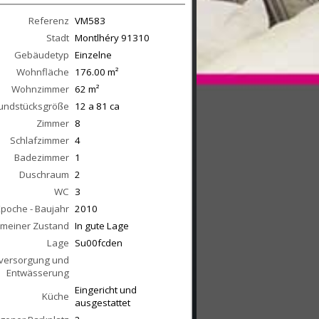
Referenz
VM583
Stadt
Montlhéry
91310
Gebäudetyp
Einzelne
Wohnfläche
176.00
m²
Wohnzimmer
62
m²
undstücksgröße
12 a 81 ca
Zimmer
8
Schlafzimmer
4
Badezimmer
1
Duschraum
2
WC
3
Epoche - Baujahr
2010
emeiner Zustand
In gute Lage
Lage
Su00fcden
versorgung und
Entwässerung
Eingericht und
Küche
ausgestattet