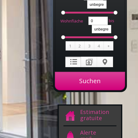
bis
Wohnfläche
1
2
3
4
+
Estimation
gratuite
Alerte