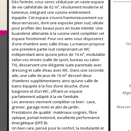
Dès l’entrée, vous serez séduit par un vaste espace
de vie cathédrale de 62 m², résolument moderne et
lumineux, intégrant une cuisine entièrement
équipée. Cet espace s’ouvre harmonieusement sur
deux terrasses, dont une exposée plein sud, idéale
pour profiter des beaux jours en toute intimité. Une
buanderie attenante à la cuisine vient compléter cet
espace fonctionnel. Pour vos amis vous disposerez
Gr
d'une chambre avec salle d'eau. La maison propose
une première partie nuit comprenant un WC
indépendant ainsi qu’une pièce de 14 m², modulable
selon vos envies (salle de sport, bureau ou salon
TV), desservent une élégante suite parentale avec
dressing et salle d’eau avec WC. Dans une seconde
aile, une salle de jeux de 16 m² dessert deux
chambres supplémentaires ainsi qu’une salle de
bains équipée à la fois d’une douche, d’une
baignoire et d’un WC, offrant un espace
Allg
parfaitement adapté à la vie familiale.
Les annexes viennent compléter ce bien : cave,
Wasser
grenier, garage moto et abri de jardin.
Prestations de qualité : matériaux soignés, fibre
optique, portail motorisé, excellente performance
énergétique (DPE B).
Un bien rare, pensé pour le confort, la modularité et