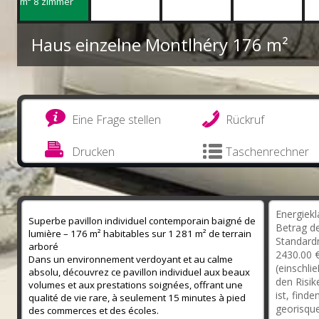
Haus einzelne Montlhéry
176 m²
Eine Frage stellen
Rückruf
Drucken
Taschenrechner
Energiekl
Superbe pavillon individuel contemporain baigné de
Betrag de
lumière – 176 m² habitables sur 1 281 m² de terrain
Standard
arboré
2430.00 €
Dans un environnement verdoyant et au calme
(einschli
absolu, découvrez ce pavillon individuel aux beaux
den Risik
volumes et aux prestations soignées, offrant une
ist, find
qualité de vie rare, à seulement 15 minutes à pied
georisque
des commerces et des écoles.