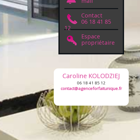
mail
Contact
06 18 41 85
12
Espace
propriétaire
Caroline
KOLODZIEJ
06 18 41 85 12
contact@agenceforfaitunique.fr